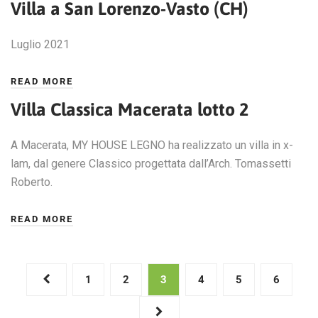
Villa a San Lorenzo-Vasto (CH)
Luglio 2021
READ MORE
Villa Classica Macerata lotto 2
A Macerata, MY HOUSE LEGNO ha realizzato un villa in x-
lam, dal genere Classico progettata dall’Arch. Tomassetti
Roberto.
READ MORE
Navigazione
1
2
3
4
5
6
articoli